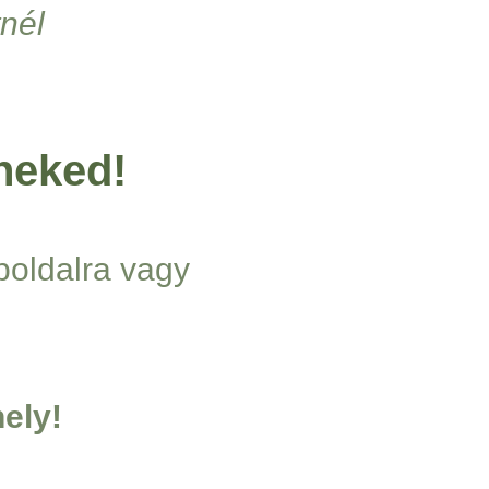
nél
neked!
boldalra vagy
ely!