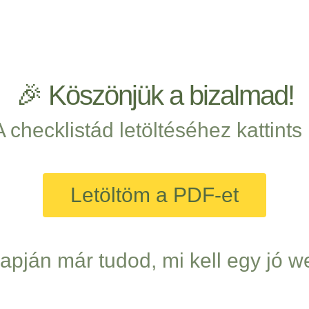
🎉 Köszönjük a bizalmad!
A checklistád letöltéséhez kattints 
Letöltöm a PDF-et
alapján már tudod, mi kell egy jó 