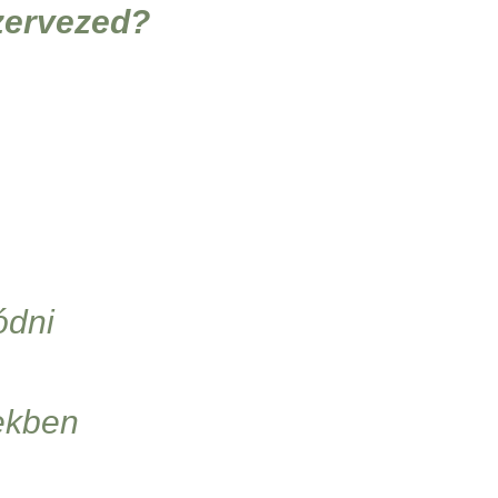
szervezed?
ódni
tekben