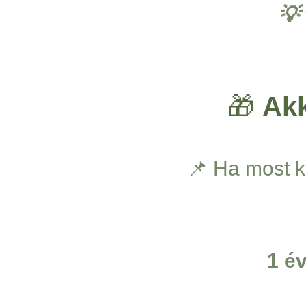
💡
🎁
Akk
📌 Ha most k
1 é