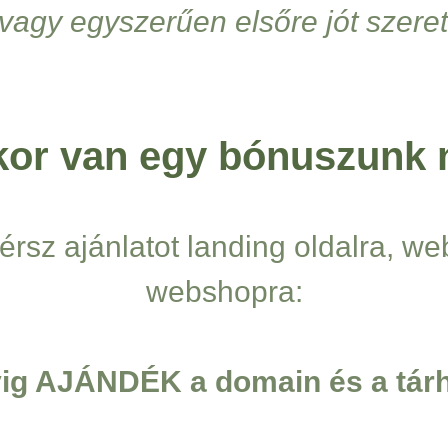
vagy egyszerűen elsőre jót szeret
or van egy bónuszunk 
érsz ajánlatot landing oldalra, we
webshopra:
vig AJÁNDÉK a domain és a tárh