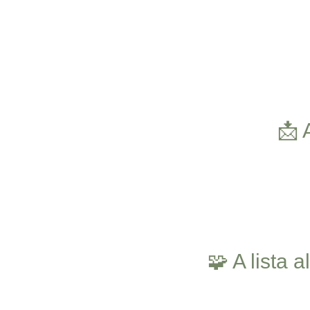
Skip
to
content
📩 
🧩 A lista 