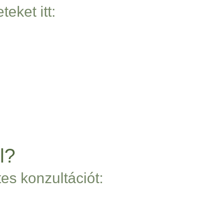
eket itt:
l?
es konzultációt: