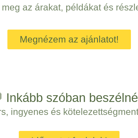
meg az árakat, példákat és részlet
Megnézem az ajánlatot!
 Inkább szóban beszélné
rs, ingyenes és kötelezettségment