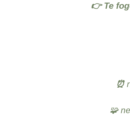
👉 Te fog
⏰
🧩 ne