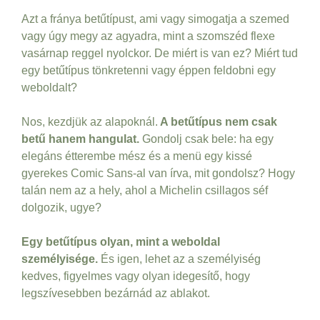
Azt a fránya betűtípust, ami vagy simogatja a szemed
vagy úgy megy az agyadra, mint a szomszéd flexe
vasárnap reggel nyolckor. De miért is van ez? Miért tud
egy betűtípus tönkretenni vagy éppen feldobni egy
weboldalt?
Nos, kezdjük az alapoknál.
A betűtípus nem csak
betű hanem hangulat.
Gondolj csak bele: ha egy
elegáns étterembe mész és a menü egy kissé
gyerekes Comic Sans-al van írva, mit gondolsz? Hogy
talán nem az a hely, ahol a Michelin csillagos séf
dolgozik, ugye?
Egy betűtípus olyan, mint a weboldal
személyisége.
És igen, lehet az a személyiség
kedves, figyelmes vagy olyan idegesítő, hogy
legszívesebben bezárnád az ablakot.