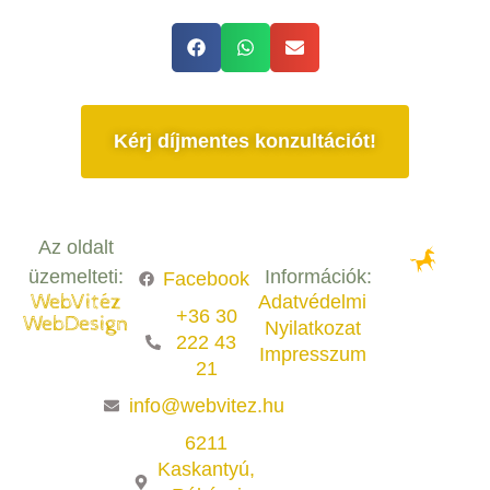
Kérj díjmentes konzultációt!
Az oldalt
üzemelteti:
Információk:
Facebook
WebVitéz
Adatvédelmi
+36 30
WebDesign
Nyilatkozat
222 43
Impresszum
21
info@webvitez.hu
6211
Kaskantyú,