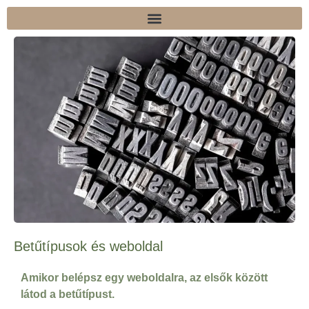
Skip
to
content
Betűtípusok és weboldal
Amikor belépsz egy weboldalra, az elsők között
látod a betűtípust.