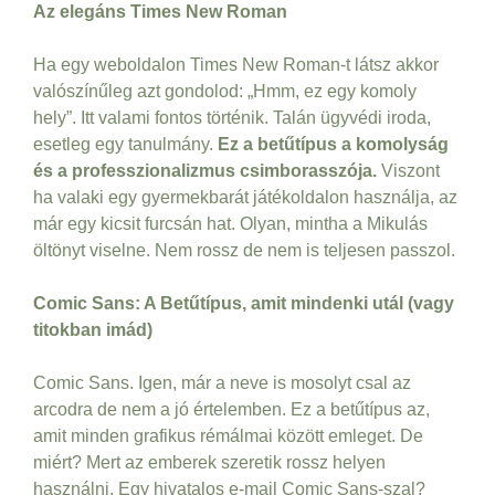
Az elegáns Times New Roman
Ha egy weboldalon Times New Roman-t látsz akkor
valószínűleg azt gondolod: „Hmm, ez egy komoly
hely”. Itt valami fontos történik. Talán ügyvédi iroda,
esetleg egy tanulmány.
Ez a betűtípus a komolyság
és a professzionalizmus csimborasszója.
Viszont
ha valaki egy gyermekbarát játékoldalon használja, az
már egy kicsit furcsán hat. Olyan, mintha a Mikulás
öltönyt viselne. Nem rossz de nem is teljesen passzol.
Comic Sans: A Betűtípus, amit mindenki utál (vagy
titokban imád)
Comic Sans. Igen, már a neve is mosolyt csal az
arcodra de nem a jó értelemben. Ez a betűtípus az,
amit minden grafikus rémálmai között emleget. De
miért? Mert az emberek szeretik rossz helyen
használni. Egy hivatalos e-mail Comic Sans-szal?