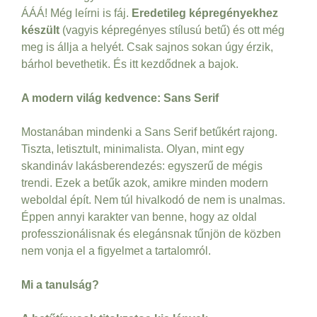
ÁÁÁ! Még leírni is fáj.
Eredetileg képregényekhez
készült
(vagyis képregényes stílusú betű) és ott még
meg is állja a helyét. Csak sajnos sokan úgy érzik,
bárhol bevethetik. És itt kezdődnek a bajok.
A modern világ kedvence: Sans Serif
Mostanában mindenki a Sans Serif betűkért rajong.
Tiszta, letisztult, minimalista. Olyan, mint egy
skandináv lakásberendezés: egyszerű de mégis
trendi. Ezek a betűk azok, amikre minden modern
weboldal épít. Nem túl hivalkodó de nem is unalmas.
Éppen annyi karakter van benne, hogy az oldal
professzionálisnak és elegánsnak tűnjön de közben
nem vonja el a figyelmet a tartalomról.
Mi a tanulság?