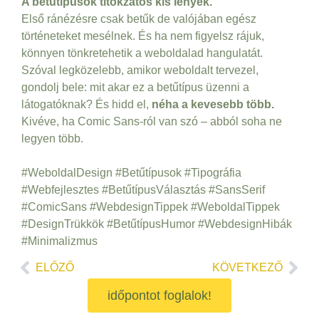
A betűtípusok titokzatos kis lények.
Első ránézésre csak betűk de valójában egész
történeteket mesélnek. És ha nem figyelsz rájuk,
könnyen tönkretehetik a weboldalad hangulatát.
Szóval legközelebb, amikor weboldalt tervezel,
gondolj bele: mit akar ez a betűtípus üzenni a
látogatóknak? És hidd el,
néha a kevesebb több.
Kivéve, ha Comic Sans-ról van szó – abból soha ne
legyen több.
#WeboldalDesign #Betűtípusok #Tipográfia
#Webfejlesztes #BetűtípusVálasztás #SansSerif
#ComicSans #WebdesignTippek #WeboldalTippek
#DesignTrükkök #BetűtípusHumor #WebdesignHibák
#Minimalizmus
Előző
Köv
ELŐZŐ
KÖVETKEZŐ
időpontot foglalok!